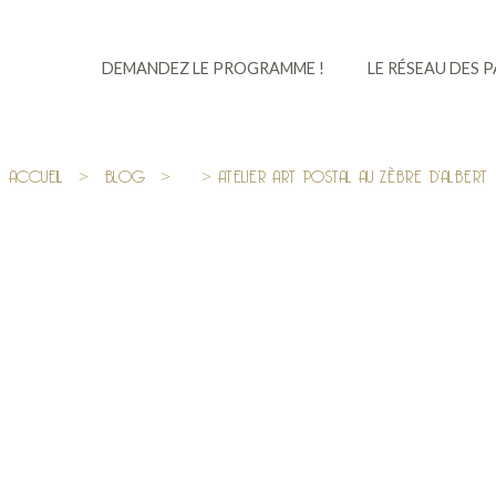
DEMANDEZ LE PROGRAMME !
LE RÉSEAU DES 
ACCUEIL
>
BLOG
>
> ATELIER ART POSTAL AU ZÈBRE D’ALBERT