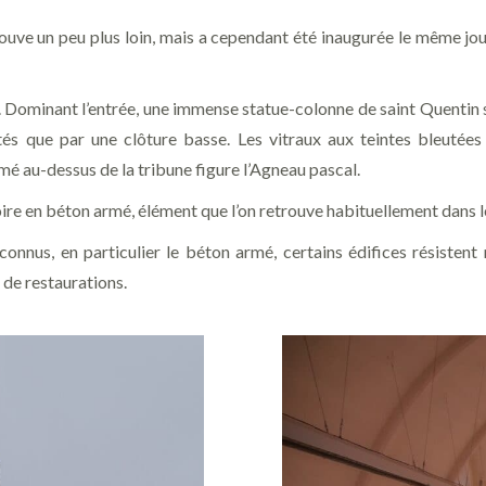
se trouve un peu plus loin, mais a cependant été inaugurée le même jo
e. Dominant l’entrée, une immense statue-colonne de saint Quentin s
limités que par une clôture basse. Les vitraux aux teintes bleut
mé au-dessus de la tribune figure l’Agneau pascal.
gloire en béton armé, élément que l’on retrouve habituellement dans 
onnus, en particulier le béton armé, certains édifices résistent
 de restaurations.