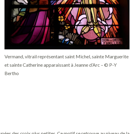
Vermand, vitrail représentant saint Michel, sainte Marguerite
et sainte Catherine apparaissant à Jeanne d’Arc – © P-Y
Bertho
pées des croix plus petites. Ce motif se retrouve au niveau de la