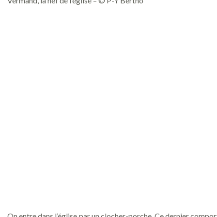
Vermand, la nef de l’église – © P-Y Bertho
On entre dans l’église par un clocher-porche. Ce dernier comport