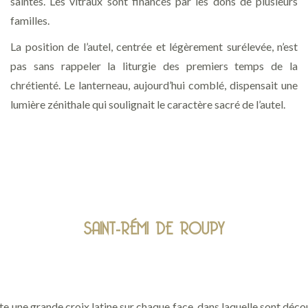
saintes. Les vitraux sont financés par les dons de plusieurs
familles.
La position de l’autel, centrée et légèrement surélevée, n’est
pas sans rappeler la liturgie des premiers temps de la
chrétienté. Le lanterneau, aujourd’hui comblé, dispensait une
lumière zénithale qui soulignait le caractère sacré de l’autel.
SAINT-RÉMI DE ROUPY
e une grande croix latine sur chaque face, dans laquelle sont décou