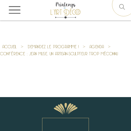
ACCUEIL
>
DEMANDEZ LE PROGRAMME !
>
AGENDA
>
CONFÉRENCE : JEAN MUSE, UN ARTISAN-SCULPTEUR TROP MÉCONNU