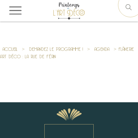
ACCUEIL
>
DEMANDEZ LE PROGRAMME !
>
AGENDA
> FLÂNERIE
ART DÉCO : LA RUE DE FÉRIN