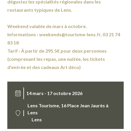
dégustez les spécialités régionales dans les
restaurants typiques de Lens.
Weekend valable de mars à octobre.
Informations › weekends@tourisme-lens.fr, 03 21 74
83 18
Tarif › À partir de 295.5€ pour deux personnes
(comprenant les repas, une nuitée, les tickets
d'entrée et des cadeaux Art déco)
14 mars - 17 octobre 2026
Lens Tourisme, 16 Place Jean Jaurès à
Lens
Lens